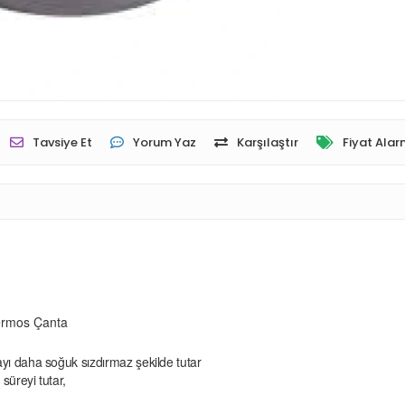
Tavsiye Et
Yorum Yaz
Karşılaştır
Fiyat Alar
Termos Çanta
ı daha soğuk sızdırmaz şekilde tutar
üreyi tutar,