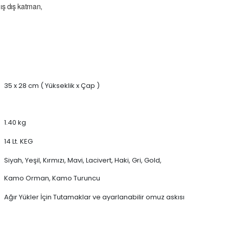
ış dış katman,
35 x 28 cm ( Yükseklik x Çap )
1.40 kg
14 Lt. KEG
Siyah, Yeşil, Kırmızı, Mavi, Lacivert, Haki, Gri, Gold,
Kamo Orman, Kamo Turuncu
Ağır Yükler İçin Tutamaklar ve ayarlanabilir omuz askısı