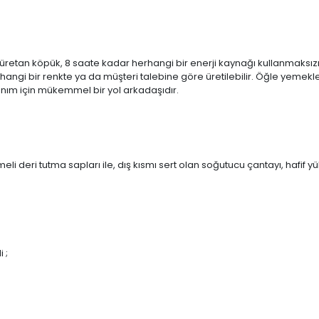
liüretan köpük, 8 saate kadar herhangi bir enerji kaynağı kullanmaksızı
rhangi bir renkte ya da müşteri talebine göre üretilebilir. Öğle yemekle
nım için mükemmel bir yol arkadaşıdır.
li deri tutma sapları ile, dış kısmı sert olan soğutucu çantayı, hafif y
 ;