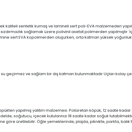
 kaliteli sentetik kumaş ve lamineli sert poli-EVA malzemeden yapılmı
ızdırmazlık sağlamak üzere polivinil asetat polimerden yapılmıştır. İç kı
amine sert EVA kopolimerden oluşurken, orta katman yüksek yoğunluklu
ı, su geçirmez ve sağlam bir dış katman bulunmaktadır Uçları kolay 
 köpükten yapılmış yalıtım malzemesi. Poliüretan köpük, 12 saate kadar 
, soğutucu, içecek kutularınızı 18 saate kadar soğuk tutabilmektedir.
ine göre üretilebilir. Öğle yemeklerinde, plajda, piknikte, parkta, bal