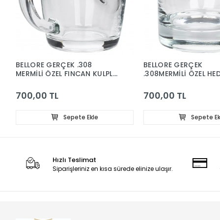
BELLORE GERÇEK .308
BELLORE GERÇEK
MERMİLİ ÖZEL FINCAN KULPLU
.308MERMİLİ ÖZEL HED
KAHVE BARDAĞI HEDİYELİK
VİSKİ BARDAĞI KURŞ
340CC
300CC
700,00 TL
700,00 TL
Sepete Ekle
Sepete Ek
Hızlı Teslimat
Siparişleriniz en kısa sürede elinize ulaşır.