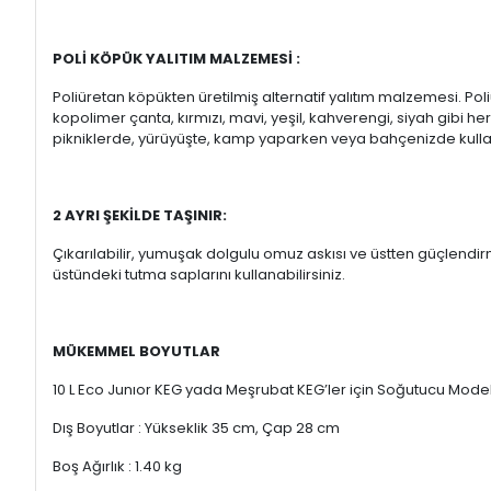
POLİ KÖPÜK YALITIM MALZEMESİ :
Poliüretan köpükten üretilmiş alternatif yalıtım malzemesi. Po
kopolimer çanta, kırmızı, mavi, yeşil, kahverengi, siyah gibi he
pikniklerde, yürüyüşte, kamp yaparken veya bahçenizde kulla
2 AYRI ŞEKİLDE TAŞINIR:
Çıkarılabilir, yumuşak dolgulu omuz askısı ve üstten güçlendirme
üstündeki tutma saplarını kullanabilirsiniz.
MÜKEMMEL BOYUTLAR
10 L Eco Junıor KEG yada Meşrubat KEG’ler için Soğutucu Modeli
Dış Boyutlar : Yükseklik 35 cm, Çap 28 cm
Boş Ağırlık : 1.40 kg