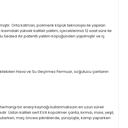
ştır. Orta katman, polimerik köpük teknolojisi ile yapılan
sımdaki yüksek kaliteli yalıtım, içeceklerinizi 12 saat süre ile
 Sealed Air patentli yalıtım köpüğünden yapılmıştır ve iç
çekilebilen Hava ve Su Geçirmez Fermuar, soğutucu çantanın
herhangi bir enerji kaynağı kullanmaksızın en uzun süreli
 Üstün kaliteli sert EVA kopolimer çanta, kırmızı, mavi, yeşil,
ık tutarken, maç öncesi pikniklerde, yürüyüşte, kamp yaparken