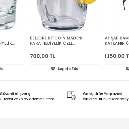
BELLORE BİTCOİN MADENİ
AHŞAP KAM
İYELİK
PARA HEDİYELİK ÖZEL
KATLANIR 
UNLU
FİNCANÇAY KAHVE BARDAĞI
KUPA 340CC
700,00 TL
1.150,00 T
le
Sepete Ekle
Güvenli Alışveriş
Geniş Ürün Yelpazesi
Güvenli ve kolay ödeme sistemi
Binlerce ürün ve kampany