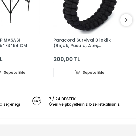
P MASASI
Paracord Survival Bileklik
K
65*73*64 CM
(Bıçak, Pusula, Ateş
1
Başlatıcı Magnezyum ve
Ikaz Düdüğü)
L
200,00 TL
3
Sepete Ekle
Sepete Ekle
7 / 24 DESTEK
a seçeneği
Öneri ve şikayetlerinizi bize iletebilirsiniz.