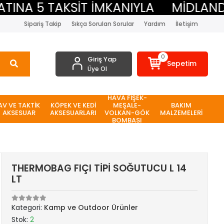
 5 TAKSİT İMKANIYLA
MİDLAND BEEP
Sipariş Takip
Sıkça Sorulan Sorular
Yardım
İletişim
0
Giriş Yap
Sepetim
Üye Ol
HAVA FİŞEK-
AV VE TAKTİK
KÖPEK VE KEDİ
MEŞALE-
BAKIM
AKSESUAR
AKSESUARLARI
VOLKAN-GÖK
MALZEMELERİ
BOMBASI
THERMOBAG FIÇI TİPİ SOĞUTUCU L 14
LT
Kategori:
Kamp ve Outdoor Ürünler
Stok:
2