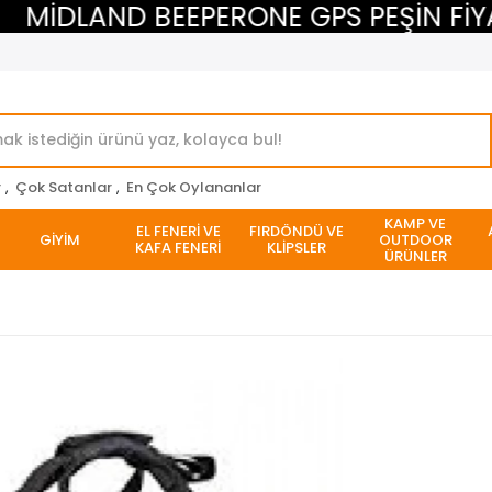
DLAND BEEPERONE GPS PEŞİN FİYATINA
r
,
Çok Satanlar
,
En Çok Oylananlar
KAMP VE
EL FENERİ VE
FIRDÖNDÜ VE
GİYİM
OUTDOOR
KAFA FENERİ
KLİPSLER
ÜRÜNLER