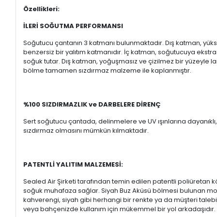
Özellikleri:
İLERİ SOĞUTMA PERFORMANSI
Soğutucu çantanın 3 katmanı bulunmaktadır. Dış katman, yüksek
benzersiz bir yalıtım katmanıdır. İç katman, soğutucuya ekstra s
soğuk tutar. Dış katman, yoğuşmasız ve çizilmez bir yüzeyle l
bölme tamamen sızdırmaz malzeme ile kaplanmıştır.
%100 SIZDIRMAZLIK ve DARBELERE DİRENÇ
Sert soğutucu çantada, delinmelere ve UV ışınlarına dayanıkl
sızdırmaz olmasını mümkün kılmaktadır.
PATENTLİ YALITIM MALZEMESİ:
Sealed Air Şirketi tarafından temin edilen patentli poliüretan
soğuk muhafaza sağlar. Siyah Buz Aküsü bölmesi bulunan modelde
kahverengi, siyah gibi herhangi bir renkte ya da müşteri taleb
veya bahçenizde kullanım için mükemmel bir yol arkadaşıdır.