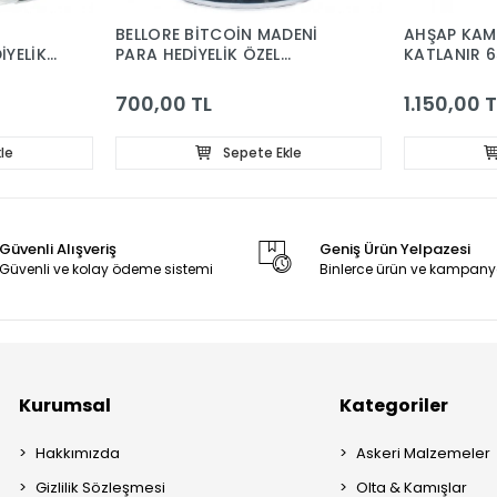
BELLORE BİTCOİN MADENİ
AHŞAP KAM
İYELİK
PARA HEDİYELİK ÖZEL
KATLANIR 
UNLU
FİNCANÇAY KAHVE BARDAĞI
KUPA 340CC
700,00 TL
1.150,00 T
le
Sepete Ekle
Güvenli Alışveriş
Geniş Ürün Yelpazesi
Güvenli ve kolay ödeme sistemi
Binlerce ürün ve kampany
Kurumsal
Kategoriler
Hakkımızda
Askeri Malzemeler
Gizlilik Sözleşmesi
Olta & Kamışlar