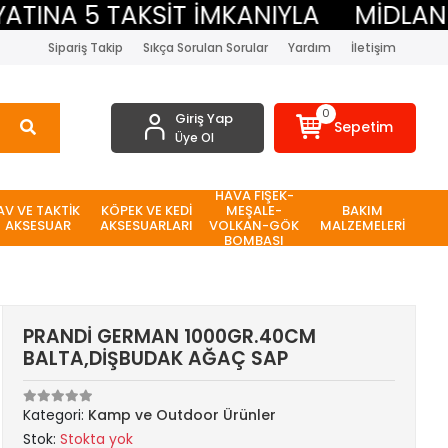
NA 5 TAKSİT İMKANIYLA
MİDLAND BE
Sipariş Takip
Sıkça Sorulan Sorular
Yardım
İletişim
0
Giriş Yap
Sepetim
Üye Ol
HAVA FİŞEK-
AV VE TAKTİK
KÖPEK VE KEDİ
MEŞALE-
BAKIM
AKSESUAR
AKSESUARLARI
VOLKAN-GÖK
MALZEMELERİ
BOMBASI
PRANDİ GERMAN 1000GR.40CM
BALTA,DİŞBUDAK AĞAÇ SAP
Kategori:
Kamp ve Outdoor Ürünler
Stok:
Stokta yok