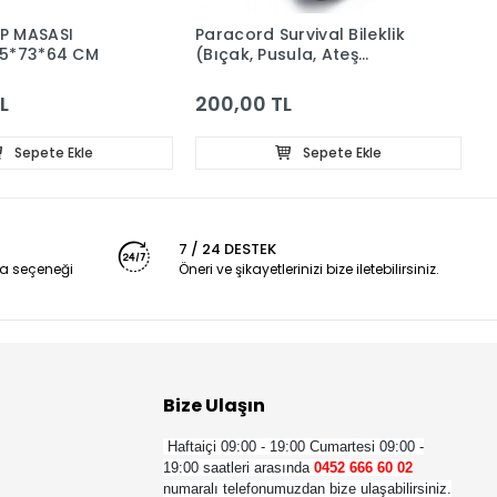
P MASASI
Paracord Survival Bileklik
K
65*73*64 CM
(Bıçak, Pusula, Ateş
1
Başlatıcı Magnezyum ve
Ikaz Düdüğü)
L
200,00 TL
3
Sepete Ekle
Sepete Ekle
7 / 24 DESTEK
a seçeneği
Öneri ve şikayetlerinizi bize iletebilirsiniz.
Bize Ulaşın
Haftaiçi 09:00 - 19:00
Cumartesi 09:00 -
19:00 saatleri arasında
0452 666 60 02
numaralı telefonumuzdan bize ulaşabilirsiniz.