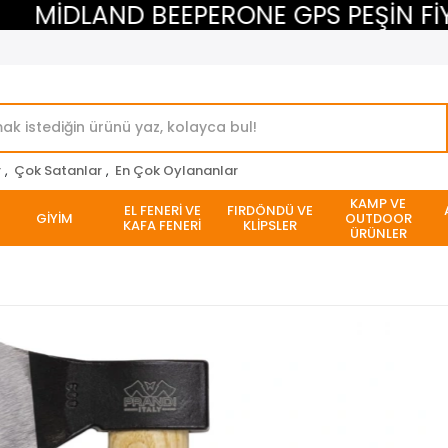
MİDLAND BEEPERONE GPS PEŞİN FİYATI
r
,
Çok Satanlar
,
En Çok Oylananlar
KAMP VE
EL FENERİ VE
FIRDÖNDÜ VE
GİYİM
OUTDOOR
KAFA FENERİ
KLİPSLER
ÜRÜNLER