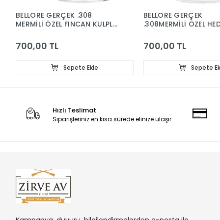
BELLORE GERÇEK .308
BELLORE GERÇEK
MERMİLİ ÖZEL FINCAN KULPLU
.308MERMİLİ ÖZEL HED
KAHVE BARDAĞI HEDİYELİK
VİSKİ BARDAĞI KURŞ
340CC
300CC
700,00 TL
700,00 TL
Sepete Ekle
Sepete Ek
Hızlı Teslimat
Siparişleriniz en kısa sürede elinize ulaşır.