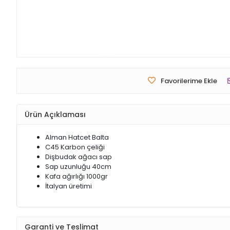
Favorilerime Ekle
Ürün Açıklaması
Alman Hatcet Balta
C45 Karbon çeliği
Dişbudak ağacı sap
Sap uzunluğu 40cm
Kafa ağırlığı 1000gr
İtalyan üretimi
Garanti ve Teslimat