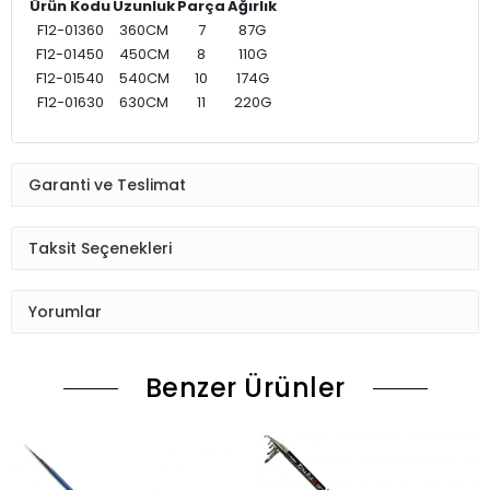
Ürün Kodu
Uzunluk
Parça
Ağırlık
F12-01360
360CM
7
87G
F12-01450
450CM
8
110G
F12-01540
540CM
10
174G
F12-01630
630CM
11
220G
Garanti ve Teslimat
Taksit Seçenekleri
Yorumlar
Benzer Ürünler