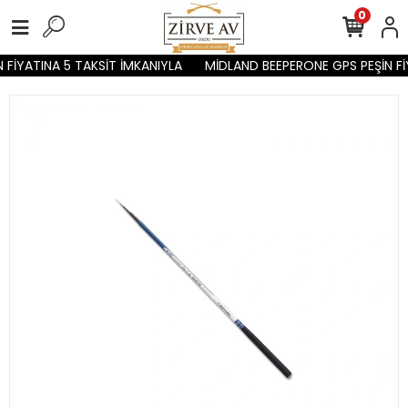
0
FİYATINA 5 TAKSİT İMKANIYLA
MİDLAND BEEPERONE GPS PEŞİN FİY