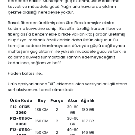
derecede hafiftir. Muhteşem güç aktarımı, üstün kaldırma
kuvveti ve mücadele gücü. Yağmurlu havalarda yıldırım
çekme olasılığı neredeyse yoktur.
Basalt fiberden üretilmiş olan Xtra Flexx kamışlar ekstra
kaldırma kuvvetine sahip.. Basalt'ın özelliği karbon fiber ve
fiberglass'a benzemekle birlikte volkanik taşlardan üretilmiş
olup fizyo-mekanik özelliklerinin daha üstün oluşudur. Bu
kamışlar sadece inanılmayacak düzeyde güçlü değil ayrıca
muhteşem güç aktarımı ile yüksek mücadele gücü ve tork ile
kaldırma kuvveti sunmaktadır.Tahmin edemeyeceğiniz
kadar ince, sağlam ve hafif.
Fladen kalitesi ile..
Ürün opsiyonlarında "XF" eklemesi olan versiyonlar ilgili atarın
sert aksiyonunu temsil etmektedir.
Ürün Kodu
Boy
Parça
Atar
Ağırlık
F12-01135-
30-60
135 CM
2
180 GR
3060
GR
F12-01150-
30-60
150 CM
2
137 GR
3060
GR
F12-01150-
40-80
150 CM
2
146 GR