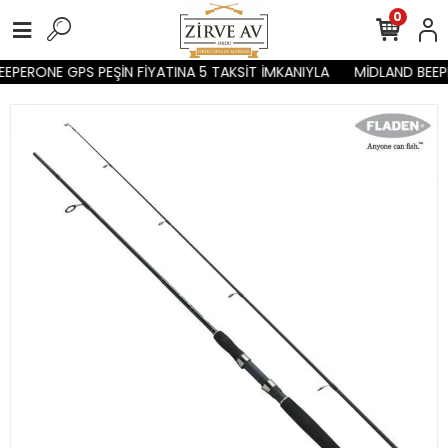
0
PERONE GPS PEŞİN FİYATINA 5 TAKSİT İMKANIYLA
MİDLAND BEEPE