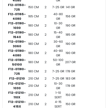
4080
GR
F12-01150-
150 CM
2
7-25 GR
141 GR
725
F12-01165-
40-80
165 CM
2
156 GR
4080
GR
F12-01180-
10-30
180 CM
2
190 GR
1030
GR
F12-01180-
15-40
180 CM
2
185 GR
1540
GR
F12-01180-
30-60
180 CM
2
190 GR
3060
GR
F12-01180-
40-80
180 CM
2
190 GR
4080
GR
F12-01180-
50-100
180 CM
2
207 GR
50100
GR
F12-01180-
180 CM
2
7-25 GR
178 GR
725
F12-01210
210 CM
2
7-25 GR
183 GR
F12-01210-
10-30
210 CM
2
178 GR
1030
GR
F12-01210-
1-10
210 CM
2
150 GR
110X
SERT
F12-01210-
4-15
210 CM
2
150 GR
415X
SERT