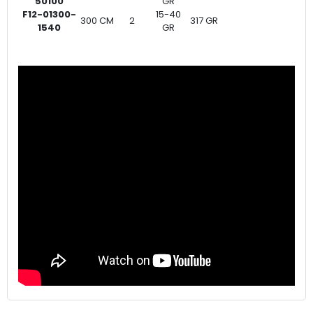
50100
GR
F12-01300-
15-40
300 CM
2
317 GR
1540
GR