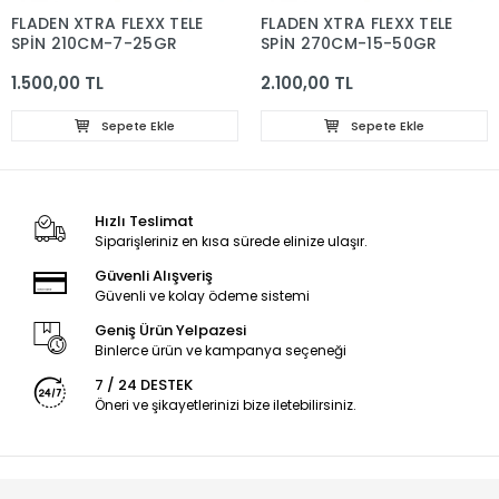
XTRA FLEXX TELE
FLADEN XTRA FLEXX TELE
FLADEN
10CM-7-25GR
SPİN 270CM-15-50GR
KARBON
540 C
0 TL
2.100,00 TL
1.600,0
Sepete Ekle
Sepete Ekle
Hızlı Teslimat
Siparişleriniz en kısa sürede elinize ulaşır.
Güvenli Alışveriş
Güvenli ve kolay ödeme sistemi
Geniş Ürün Yelpazesi
Binlerce ürün ve kampanya seçeneği
7 / 24 DESTEK
Öneri ve şikayetlerinizi bize iletebilirsiniz.