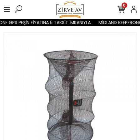
0
NE GPS PEŞİN FİYATINA 5 TAKSİT İMKANIYLA
MİDLAND BEEPERONE 