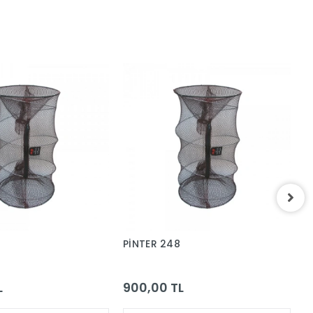
PİNTER 248
T
C
L
900,00 TL
3