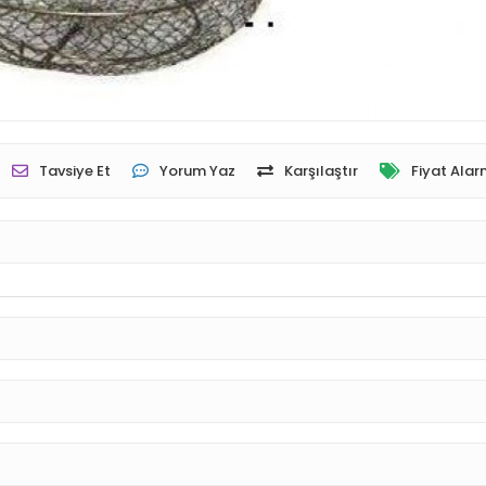
Tavsiye Et
Yorum Yaz
Karşılaştır
Fiyat Alar