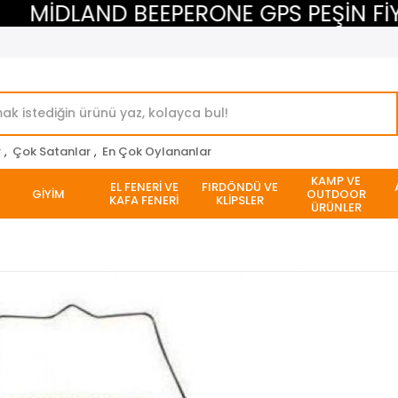
MİDLAND BEEPERONE GPS PEŞİN FİYAT
r
,
Çok Satanlar
,
En Çok Oylananlar
KAMP VE
EL FENERİ VE
FIRDÖNDÜ VE
GİYİM
OUTDOOR
KAFA FENERİ
KLİPSLER
ÜRÜNLER