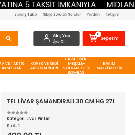
INA 5 TAKSİT İMKANIYLA
MİDLAND B
Sipariş Takip
Sıkça Sorulan Sorular
Yardım
İletişim
0
Giriş Yap
Sepetim
Üye Ol
HAVA FİŞEK-
AV VE TAKTİK
KÖPEK VE KEDİ
MEŞALE-
BAKIM
AKSESUAR
AKSESUARLARI
VOLKAN-GÖK
MALZEMELERİ
BOMBASI
TEL LİVAR ŞAMANDIRALI 30 CM HG 271
Kategori:
Livar Pinter
Stok:
2