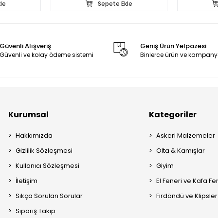
le
Sepete Ekle
Güvenli Alışveriş
Geniş Ürün Yelpazesi
Güvenli ve kolay ödeme sistemi
Binlerce ürün ve kampany
Kurumsal
Kategoriler
Hakkımızda
Askeri Malzemeler
Gizlilik Sözleşmesi
Olta & Kamışlar
Kullanıcı Sözleşmesi
Giyim
İletişim
El Feneri ve Kafa Fe
Sıkça Sorulan Sorular
Fırdöndü ve Klipsler
Sipariş Takip