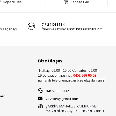
Sepete Ekle
Sepete Ekle
7 / 24 DESTEK
a seçeneği
Öneri ve şikayetlerinizi bize iletebilirsiniz.
Bize Ulaşın
Haftaiçi 09:00 - 19:00
Cumartesi 09:00 -
19:00 saatleri arasında
0452 666 60 02
numaralı telefonumuzdan bize ulaşabilirsiniz.
04526666002
neri
zirveav@gmail.com
ŞARKİYE MAHALLESİ CUMHURİYET
CADDESİ NO 24/B ALTINORDU ORDU