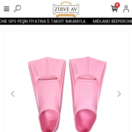
0
E GPS PEŞİN FİYATINA 5 TAKSİT İMKANIYLA
MİDLAND BEEPERONE 