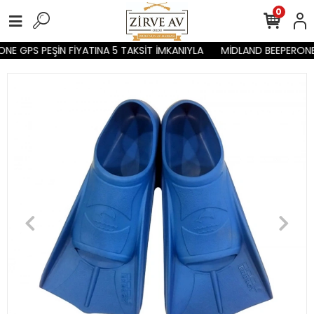
0
E GPS PEŞİN FİYATINA 5 TAKSİT İMKANIYLA
MİDLAND BEEPERONE G