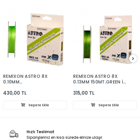
REMİXON ASTRO 8X
REMİXON ASTRO 8X
0.10MM
0.13MM 150MT,GREEN İP
150MT,CHARTREUSE İP
MİSİNA
430,00 TL
315,00 TL
MİSİNA
Sepete Ekle
Sepete Ekle
Hızlı Teslimat
Siparişleriniz en kısa sürede elinize ulaşır.