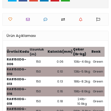
Ürün Açıklaması
Uzunluk
Çeker
Üretici Kodu
Kalınlık(mm)
Renk
(m)
(lb-kg)
RA8150DG-
150
0.06
10lb-4.6kg
Green
006
RA8150DG-
150
0.10
13lb-5.9kg
Green
010
RA8150DG-
150
0.13
18lb-8.2kg
Green
013
RA8150DG-
150
0.16
19lb-8.6kg
Green
016
RA8150DG-
24lb-
150
0.18
Green
018
10.9kg
RA8150DG-