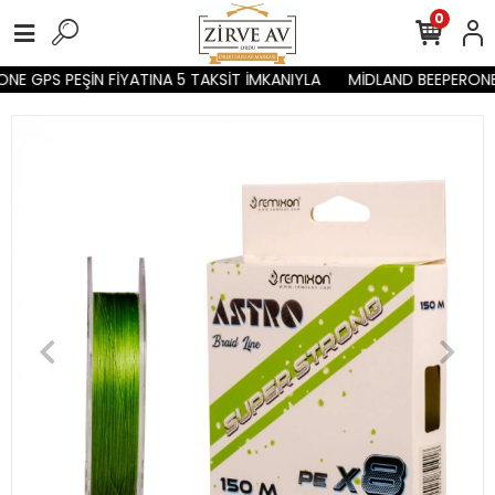
0
E GPS PEŞİN FİYATINA 5 TAKSİT İMKANIYLA
MİDLAND BEEPERONE G