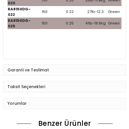
150
0.20
26lb-11.8kg
Green
020
RA8150DG-
150
0.22
27lb-12.3
Green
022
RA8150DG-
150
0.25
41lb-18.6kg
Green
025
Garanti ve Teslimat
Taksit Seçenekleri
Yorumlar
Benzer Ürünler