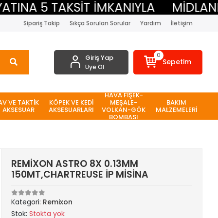
NA 5 TAKSİT İMKANIYLA
MİDLAND BE
Sipariş Takip
Sıkça Sorulan Sorular
Yardım
İletişim
0
Giriş Yap
Sepetim
Üye Ol
HAVA FİŞEK-
AV VE TAKTİK
KÖPEK VE KEDİ
MEŞALE-
BAKIM
AKSESUAR
AKSESUARLARI
VOLKAN-GÖK
MALZEMELERİ
BOMBASI
REMİXON ASTRO 8X 0.13MM
150MT,CHARTREUSE İP MİSİNA
Kategori:
Remixon
Stok:
Stokta yok