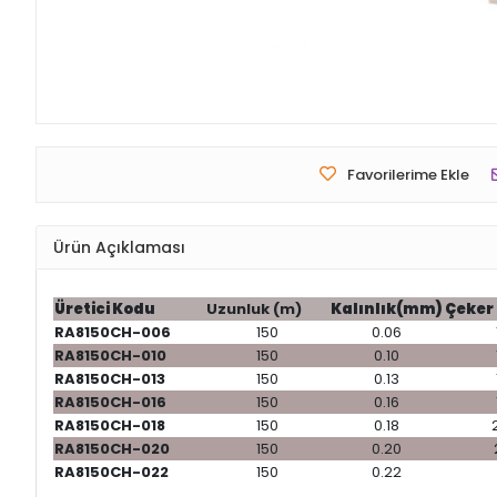
Favorilerime Ekle
Ürün Açıklaması
Üretici Kodu
Uzunluk (m)
Kalınlık(mm)
Çeker 
RA8150CH-006
150
0.06
RA8150CH-010
150
0.10
RA8150CH-013
150
0.13
RA8150CH-016
150
0.16
RA8150CH-018
150
0.18
RA8150CH-020
150
0.20
RA8150CH-022
150
0.22