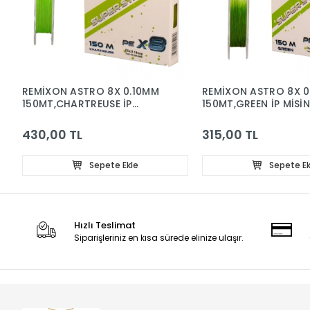
REMİXON ASTRO 8X 0.10MM
REMİXON ASTRO 8X 0
150MT,CHARTREUSE İP
150MT,GREEN İP MİSİ
MİSİNA
430,00 TL
315,00 TL
Sepete Ekle
Sepete Ek
Hızlı Teslimat
Siparişleriniz en kısa sürede elinize ulaşır.