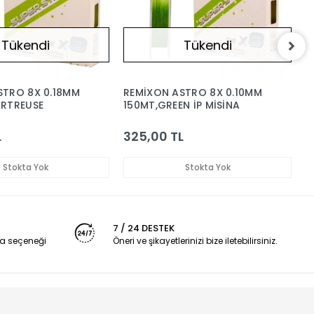
Tükendi
Tükendi
STRO 8X 0.18MM
REMİXON ASTRO 8X 0.10MM
R
ARTREUSE
150MT,GREEN İP MİSİNA
1
L
325,00 TL
2
Stokta Yok
Stokta Yok
7 / 24 DESTEK
a seçeneği
Öneri ve şikayetlerinizi bize iletebilirsiniz.