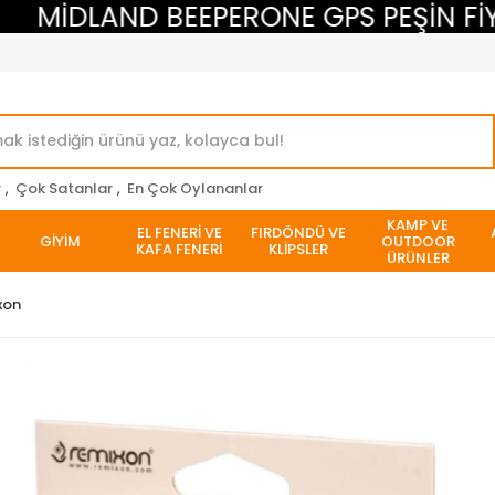
MİDLAND BEEPERONE GPS PEŞİN FİYATI
r
,
Çok Satanlar
,
En Çok Oylananlar
KAMP VE
EL FENERİ VE
FIRDÖNDÜ VE
GİYİM
OUTDOOR
KAFA FENERİ
KLİPSLER
ÜRÜNLER
xon