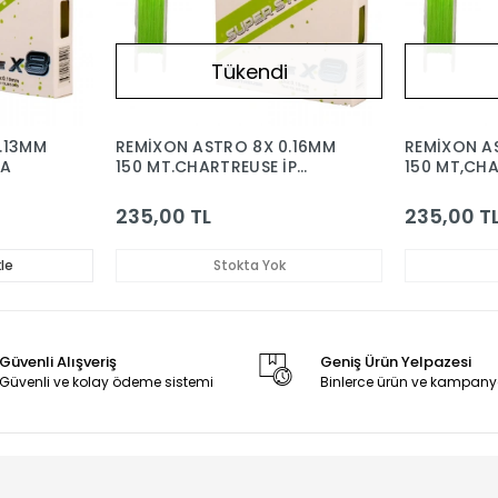
Tükendi
.13MM
REMİXON ASTRO 8X 0.16MM
REMİXON A
NA
150 MT.CHARTREUSE İP
150 MT,CH
MİSİNA
235,00 TL
235,00 T
le
Stokta Yok
Güvenli Alışveriş
Geniş Ürün Yelpazesi
Güvenli ve kolay ödeme sistemi
Binlerce ürün ve kampany