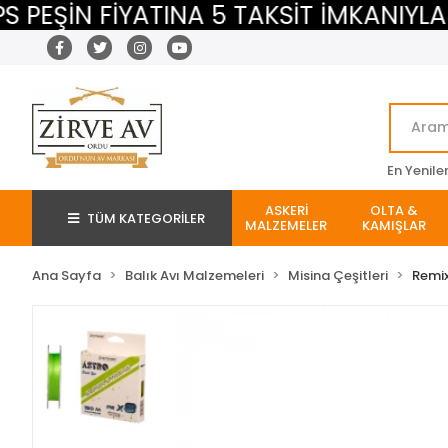
ŞİN FİYATINA 5 TAKSİT İMKANIYLA
En Yenile
ASKERİ
OLTA &
TÜM KATEGORİLER
MALZEMELER
KAMIŞLAR
Ana Sayfa
Balık Avı Malzemeleri
Misina Çeşitleri
Remi