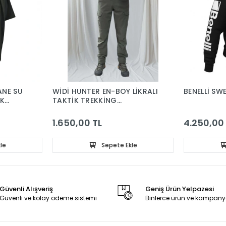
ANE SU
WİDİ HUNTER EN-BOY LİKRALI
BENELLİ SW
UK
TAKTİK TREKKİNG
PANTOLON
1.650,00 TL
4.250,00
le
Sepete Ekle
Güvenli Alışveriş
Geniş Ürün Yelpazesi
Güvenli ve kolay ödeme sistemi
Binlerce ürün ve kampany