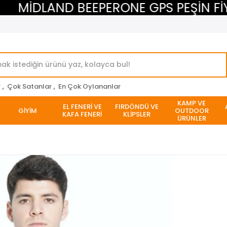
İDLAND BEEPERONE GPS PEŞİN FİYATI
r
,
Çok Satanlar
,
En Çok Oylananlar
KAMP VE
EL FENERİ VE
FIRDÖNDÜ VE
GİYİM
OUTDOOR
KAFA FENERİ
KLİPSLER
ÜRÜNLER