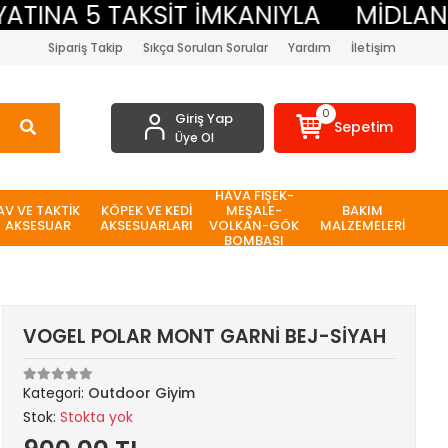
NA 5 TAKSİT İMKANIYLA
MİDLAND BE
Sipariş Takip
Sıkça Sorulan Sorular
Yardım
İletişim
0
Giriş Yap
Sepetim
Üye Ol
HAVA FİŞEK-
AV VE TAKTİK
KÖPEK VE KEDİ
MEŞALE-
BAKIM
AKSESUAR
AKSESUARLARI
VOLKAN-GÖK
MALZEMELERİ
BOMBASI
VOGEL POLAR MONT GARNİ BEJ-SİYAH
Kategori:
Outdoor Giyim
Stok:
Stokta yok