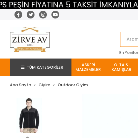
İN FİYATINA 5 TAKSİT İMKANIYLA
M
En Yenile
ASKERİ
OLTA &
TÜM KATEGORİLER
MALZEMELER
KAMIŞLAR
Ana Sayfa
Giyim
Outdoor Giyim