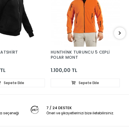
EATSHİRT
HUNTHİNK TURUNCU 5 CEPLİ
Ş
POLAR MONT
F
 TL
1.100,00 TL
8
Sepete Ekle
Sepete Ekle
7 / 24 DESTEK
a seçeneği
Öneri ve şikayetlerinizi bize iletebilirsiniz.