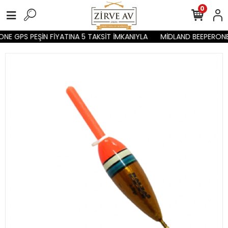
0
NE GPS PEŞİN FİYATINA 5 TAKSİT İMKANIYLA
MİDLAND BEEPERONE 