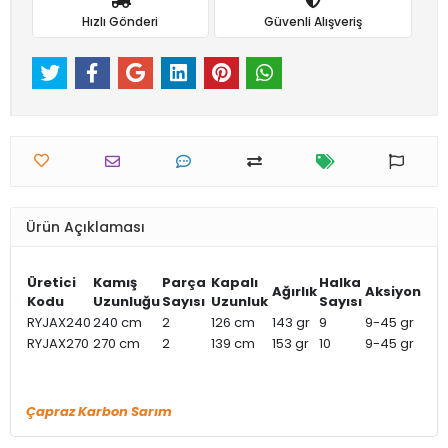
Hızlı Gönderi
Güvenli Alışveriş
Ürün Açıklaması
Üretici
Kamış
Parça
Kapalı
Halka
Ağırlık
Aksiyon
Kodu
Uzunluğu
Sayısı
Uzunluk
Sayısı
RYJAX240
240 cm
2
126 cm
143 gr
9
9-45 gr
RYJAX270
270 cm
2
139 cm
153 gr
10
9-45 gr
Çapraz Karbon Sarım