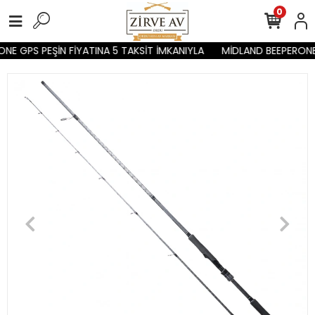
0
NE GPS PEŞİN FİYATINA 5 TAKSİT İMKANIYLA
MİDLAND BEEPERONE 