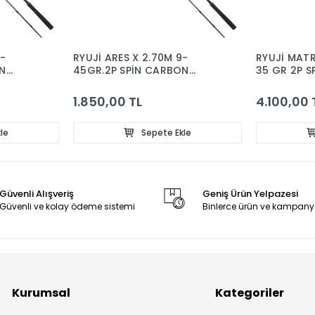
9-
RYUJİ ARES X 2.70M 9-
RYUJİ MATR
ON
45GR.2P SPİN CARBON
35 GR 2P S
KAMIŞ
1.850,00 TL
4.100,00 
le
Sepete Ekle
Güvenli Alışveriş
Geniş Ürün Yelpazesi
Güvenli ve kolay ödeme sistemi
Binlerce ürün ve kampany
Kurumsal
Kategoriler