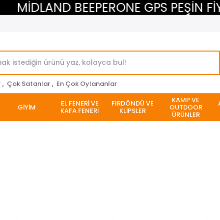
MİDLAND BEEPERONE GPS PEŞİN FİYAT
r
,
Çok Satanlar
,
En Çok Oylananlar
KAMP VE
EL FENERİ VE
FIRDÖNDÜ VE
GİYİM
OUTDOOR
KAFA FENERİ
KLİPSLER
ÜRÜNLER