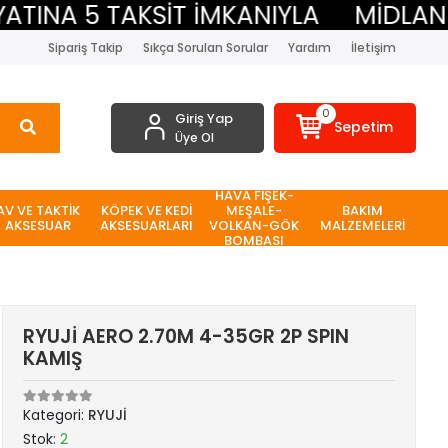
INA 5 TAKSİT İMKANIYLA
MİDLAND B
Sipariş Takip
Sıkça Sorulan Sorular
Yardım
İletişim
0
Giriş Yap
Sepetim
Üye Ol
HAVA FİŞEK-
AV VE TAKTİK
KÖPEK VE KEDİ
MEŞALE-
BAKIM
AKSESUAR
AKSESUARLARI
VOLKAN-GÖK
MALZEMELERİ
BOMBASI
RYUJİ AERO 2.70M 4-35GR 2P SPIN
KAMIŞ
Kategori:
RYUJİ
Stok:
2