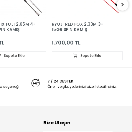
IX FUJI 2.65M 4-
RYUJİ RED FOX 2.30M 3-
R
PIN KAMIŞ
15GR.SPİN KAMIŞ
3
TL
1.700,00 TL
3
Sepete Ekle
Sepete Ekle
7 / 24 DESTEK
a seçeneği
Öneri ve şikayetlerinizi bize iletebilirsiniz.
Bize Ulaşın