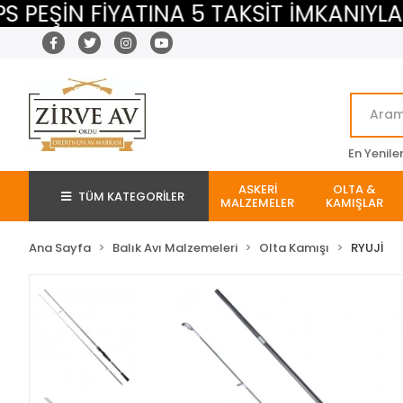
ŞİN FİYATINA 5 TAKSİT İMKANIYLA
En Yenile
ASKERİ
OLTA &
TÜM KATEGORİLER
MALZEMELER
KAMIŞLAR
Ana Sayfa
Balık Avı Malzemeleri
Olta Kamışı
RYUJİ