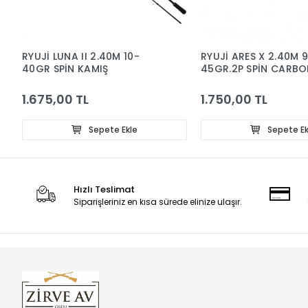
RYUJİ LUNA II 2.40M 10-
RYUJİ ARES X 2.40M 
40GR SPİN KAMIŞ
45GR.2P SPİN CARB
KAMIŞ
1.675,00 TL
1.750,00 TL
Sepete Ekle
Sepete Ek
Hızlı Teslimat
Siparişleriniz en kısa sürede elinize ulaşır.