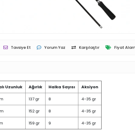
Tavsiye Et
Yorum Yaz
Karşılaştır
Fiyat Alar
lı Uzunluk
Ağırlık
Halka Sayısı
Aksiyon
cm
137 gr
8
4-35 gr
cm
152 gr
8
4-35 gr
cm
159 gr
9
4-35 gr