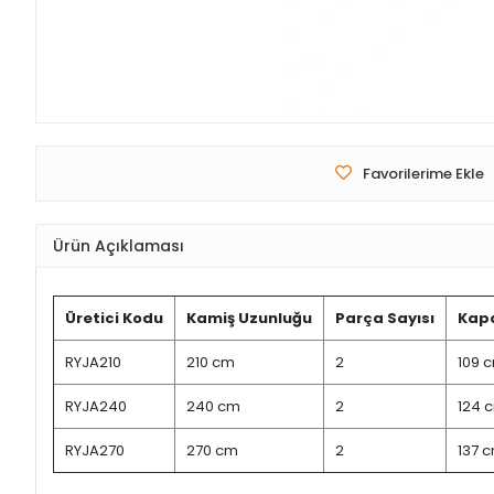
Favorilerime Ekle
Ürün Açıklaması
Üretici Kodu
Kamiş Uzunluğu
Parça Sayısı
Kapa
RYJA210
210 cm
2
109 
RYJA240
240 cm
2
124 
RYJA270
270 cm
2
137 