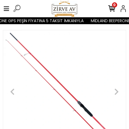
0
NE GPS PEŞİN FİYATINA 5 TAKSİT İMKANIYLA
MİDLAND BEEPERONE 