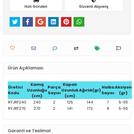
Hızlı Gönderi
Güvenli Alışveriş
Ürün Açıklaması
Kamış
Kapalı
Üretici
Parça
Halka
Aksiyon
Uzunluğu
Uzunluk
Ağırlık(gr)
Kodu
Sayısı
Sayısı
(gr)
(cm)
(cm)
RYJRF240
240
2
125
144
7
5-55
RYJRF270
270
2
141
172
8
5-55
Garanti ve Teslimat