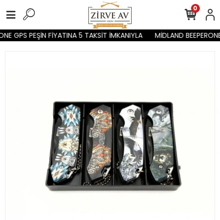
0
E GPS PEŞİN FİYATINA 5 TAKSİT İMKANIYLA
MİDLAND BEEPERONE 