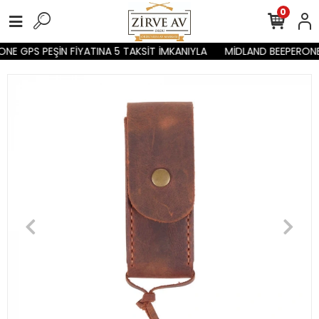
0
NE GPS PEŞİN FİYATINA 5 TAKSİT İMKANIYLA
MİDLAND BEEPERONE 