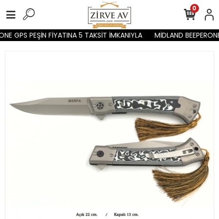
0
NE GPS PEŞİN FİYATINA 5 TAKSİT İMKANIYLA
MİDLAND BEEPERONE 