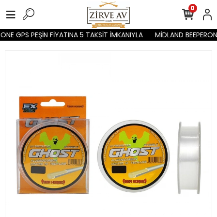
0
NE GPS PEŞİN FİYATINA 5 TAKSİT İMKANIYLA
MİDLAND BEEPERONE 