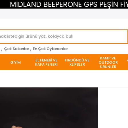
MİDLAND BEEPERONE GPS PEŞİN FİYATI
r
,
Çok Satanlar
,
En Çok Oylananlar
KAMP VE
EL FENERİ VE
FIRDÖNDÜ VE
GİYİM
OUTDOOR
KAFA FENERİ
KLİPSLER
ÜRÜNLER