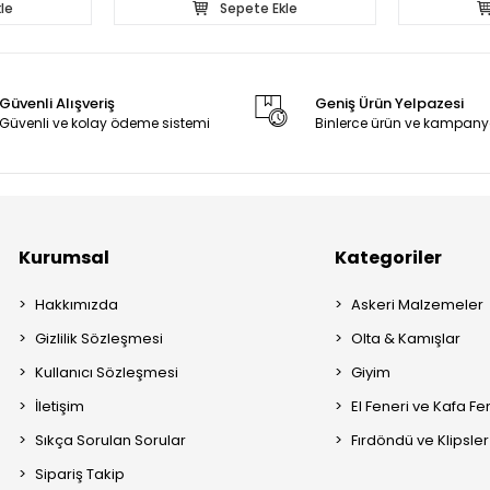
le
Sepete Ekle
Güvenli Alışveriş
Geniş Ürün Yelpazesi
Güvenli ve kolay ödeme sistemi
Binlerce ürün ve kampany
Kurumsal
Kategoriler
Hakkımızda
Askeri Malzemeler
Gizlilik Sözleşmesi
Olta & Kamışlar
Kullanıcı Sözleşmesi
Giyim
İletişim
El Feneri ve Kafa Fe
Sıkça Sorulan Sorular
Fırdöndü ve Klipsler
Sipariş Takip