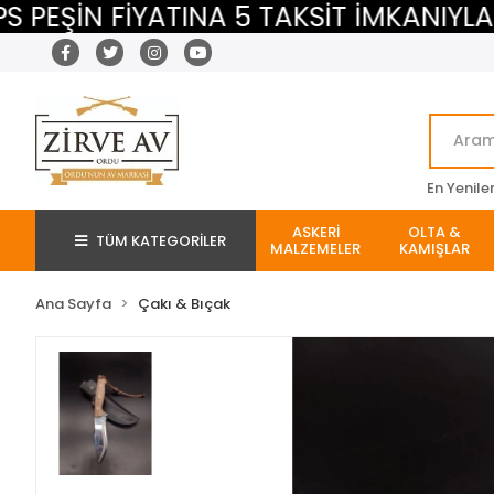
ŞİN FİYATINA 5 TAKSİT İMKANIYLA
En Yenile
ASKERİ
OLTA &
TÜM KATEGORİLER
MALZEMELER
KAMIŞLAR
Ana Sayfa
Çakı & Bıçak