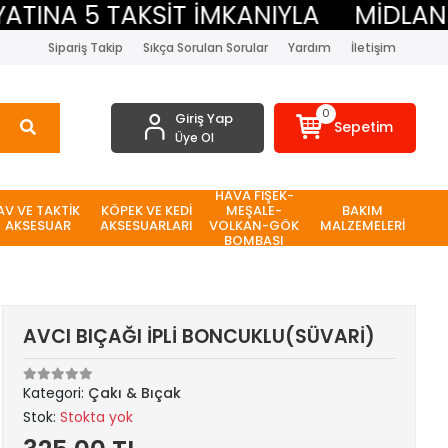
NA 5 TAKSİT İMKANIYLA
MİDLAND BE
Sipariş Takip
Sıkça Sorulan Sorular
Yardım
İletişim
0
Giriş Yap
Sepetim
Üye Ol
HAVA FİŞEK-
AV VE TAKTİK
KÖPEK VE KEDİ
MEŞALE-
BAKIM
AKSESUAR
AKSESUARLARI
VOLKAN-GÖK
MALZEMELERİ
BOMBASI
AVCI BIÇAĞI İPLİ BONCUKLU(SÜVARİ)
Kategori:
Çakı & Bıçak
Stok:
Stokta yok