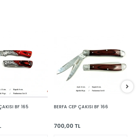
ÇAKISI BF 165
BERFA CEP ÇAKISI BF 166
B
L
700,00 TL
7