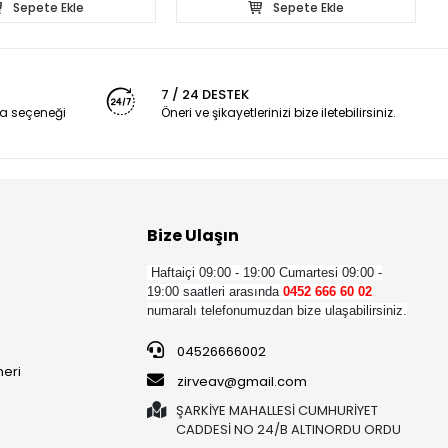
Sepete Ekle
Sepete Ekle
7 / 24 DESTEK
a seçeneği
Öneri ve şikayetlerinizi bize iletebilirsiniz.
Bize Ulaşın
Haftaiçi 09:00 - 19:00
Cumartesi 09:00 -
19:00 saatleri arasında
0452 666 60 02
numaralı telefonumuzdan bize ulaşabilirsiniz.
04526666002
neri
zirveav@gmail.com
ŞARKİYE MAHALLESİ CUMHURİYET
CADDESİ NO 24/B ALTINORDU ORDU