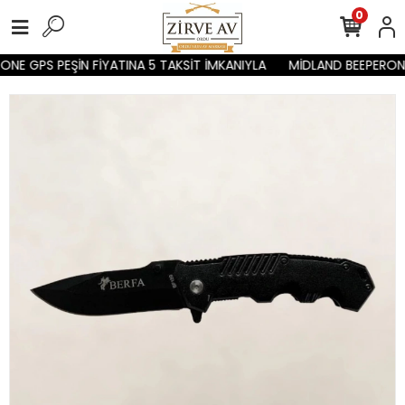
0
NE GPS PEŞİN FİYATINA 5 TAKSİT İMKANIYLA
MİDLAND BEEPERONE 