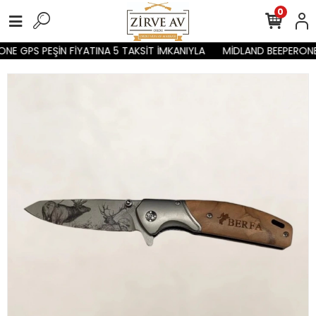
0
E GPS PEŞİN FİYATINA 5 TAKSİT İMKANIYLA
MİDLAND BEEPERONE 