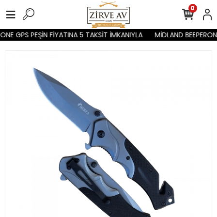
0
NE GPS PEŞİN FİYATINA 5 TAKSİT İMKANIYLA
MİDLAND BEEPERONE 